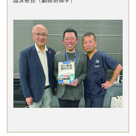
臨床教授
（齲蝕制御学）