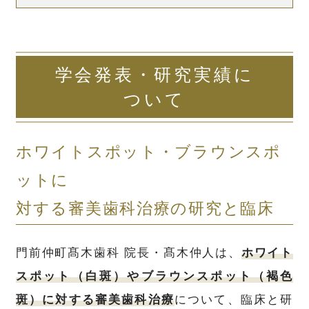
「削らない「ホワイトスポッ
ト」の直し方」
学会発表・研究実績に
「ホワイトスポット治療」をテーマに、原
ついて
因や診査・診断方法、治療方法の種類と処
置におけるコツとテクニック、患者さんへ
ホワイトスポット・ブラウンスポ
の説明のポイントについて当院の院長 髙
ットに
木仲人が歯科医師向けに解説しています。
対する審美歯科治療の研究と臨床
1D 白濁の原因から治療の
門前仲町髙木歯科 院長・髙木仲人は、
ホワイト
バリエーション、
Iconの使い方と症例
スポット（白斑）やブラウンスポット（褐色
「削らない「ホワイトスポット」の直し
斑）に対する審美歯科治療
について、臨床と研
方」