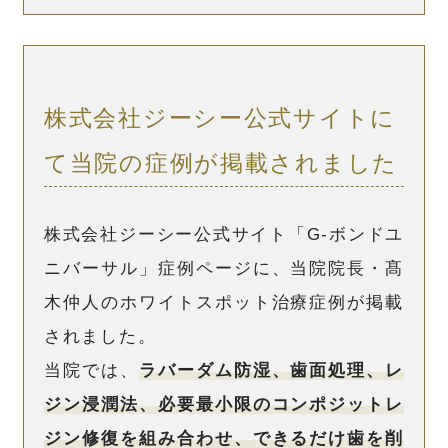
デンタル・プロダクト・ニュースは株式会
していることが散見されます。決してそれ
社YOSHIDAの思いを形にした製品・サー
が悪いこと、とまでは思いませんが自分だ
ビスに関する情報誌です。
ったら削るのは嫌だな、と思ってしまいま
当院の院長 髙木仲人のホワイトスポット
す。
株式会社ジーシー公式サイトに
に対するアイコン治療の記事が掲載されま
て当院の症例が掲載されました
した。
このような全国誌に掲載されることで、オ
パール―ストラやアイコンのように歯を削
株式会社ジーシー公式サイト「G-ボンドユ
らずにホワイトスポット治療ができる！と
ニバーサル」症例ページに、当院院長・髙
いうことが全国の歯科医師に一人でも多く
木仲人のホワイトスポット治療症例が掲載
メッセージが届けば良いなと思っておりま
されました。
す。
当院では、
ラバーダム防湿、歯面処理、レ
ジン浸潤法、必要最小限のコンポジットレ
ジン修復を組み合わせ、できるだけ歯を削