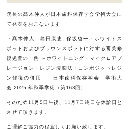
院長の髙木仲人が日本歯科保存学会学術大会に
て発表をおこないます。
・髙木仲人，島田康史
,
保坂啓一：
ホワイトス
ポットおよびブラウンスポットに対する審美修
復処置の
一例 －ホワイトニング・マイクロアブ
レージョン・レジン浸潤法・
コンポジットレジ
ン修復の併用－ 日本歯科保存学会 学術大
会
2025
年秋季学術（第
163
回）
そのため11月5日午後、11月7日終日を休診日と
させて頂きます。
ご理解ご協力の程宜しくお願い致します。